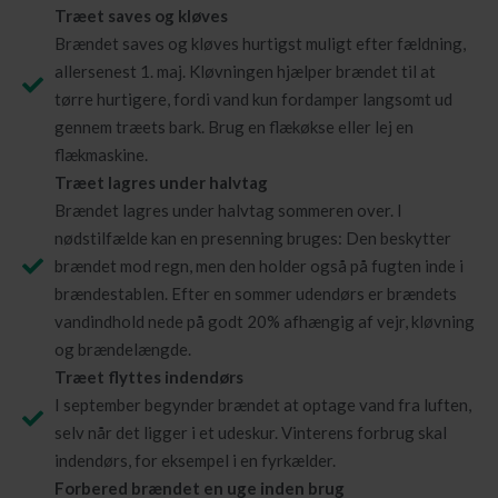
Træet saves og kløves
Brændet saves og kløves hurtigst muligt efter fældning,
allersenest 1. maj. Kløvningen hjælper brændet til at
tørre hurtigere, fordi vand kun fordamper langsomt ud
gennem træets bark. Brug en flækøkse eller lej en
flækmaskine.
Træet lagres under halvtag
Brændet lagres under halvtag sommeren over. I
nødstilfælde kan en presenning bruges: Den beskytter
brændet mod regn, men den holder også på fugten inde i
brændestablen. Efter en sommer udendørs er brændets
vandindhold nede på godt 20% afhængig af vejr, kløvning
og brændelængde.
Træet flyttes indendørs
I september begynder brændet at optage vand fra luften,
selv når det ligger i et udeskur. Vinterens forbrug skal
indendørs, for eksempel i en fyrkælder.
Forbered brændet en uge inden brug