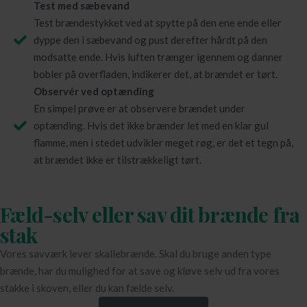
Test med sæbevand
Test brændestykket ved at spytte på den ene ende eller
dyppe den i sæbevand og pust derefter hårdt på den
modsatte ende. Hvis luften trænger igennem og danner
bobler på overfladen, indikerer det, at brændet er tørt.
Observér ved optænding
En simpel prøve er at observere brændet under
optænding. Hvis det ikke brænder let med en klar gul
flamme, men i stedet udvikler meget røg, er det et tegn på,
at brændet ikke er tilstrækkeligt tørt.
Fæld-selv eller sav dit brænde fra
stak
Vores savværk lever skallebrænde. Skal du bruge anden type
brænde, har du mulighed for at save og kløve selv ud fra vores
stakke i skoven, eller du kan fælde selv.